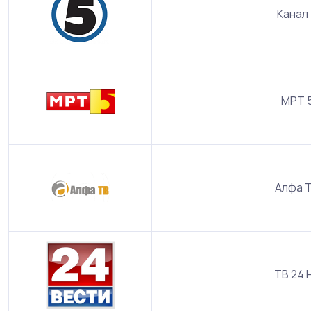
Канал
МРТ 
Алфа 
ТВ 24 