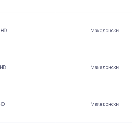
 HD
Македонски
 HD
Македонски
HD
Македонски