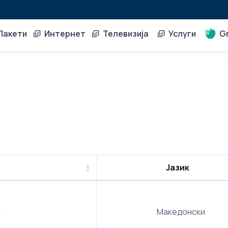
акети
Интернет
Телевизија
Услуги
Gr
Јазик
1
Македонски