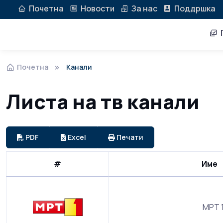
Почетна
Новости
За нас
Поддршка
П
Почетна
Канали
Листа на тв канали
PDF
Excel
Печати
#
Име
МРТ 