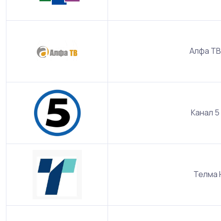
Алфа ТВ
Канал 5
Телма 