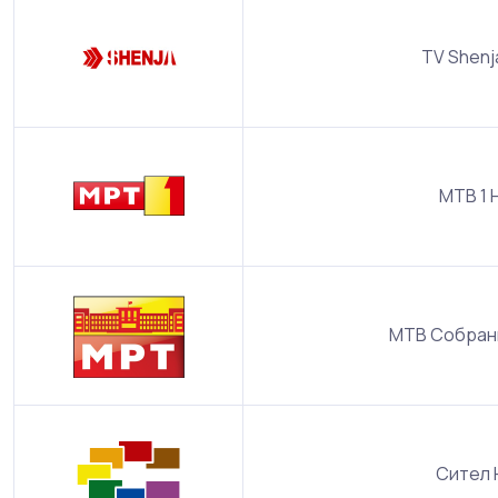
TV Shenj
МТВ 1 
МТВ Собран
Сител 