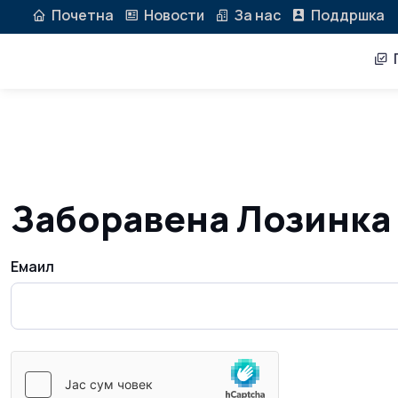
Почетна
Новости
За нас
Поддршка
П
Заборавена Лозинка
Емаил