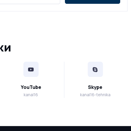
жи
YouTube
Skype
kanal16
kanal16-tehnika