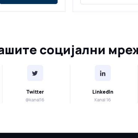
ашите социјални мре
Twitter
LinkedIn
@kanal16
Kanal 16