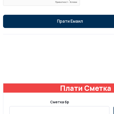
Прати Емаил
Плати Сметка
Сметка бр