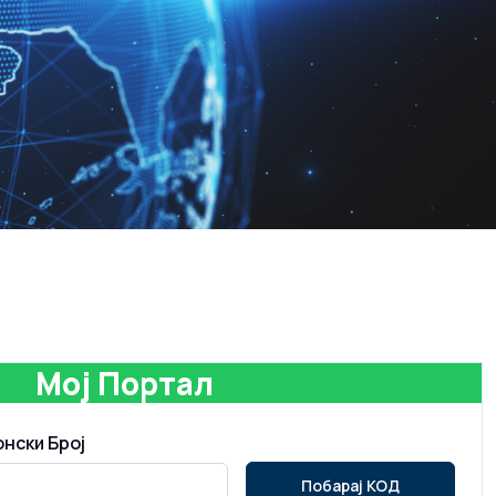
Мој Портал
нски Број
Побарај КОД