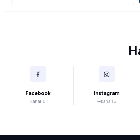
Н
Facebook
Instagram
kanal16
@kanal16